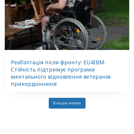
Реабілітація після фронту: EU4IBM-
Стійкість підтримує програми
ментального відновлення ветеранів-
прикордонників
Більше новин