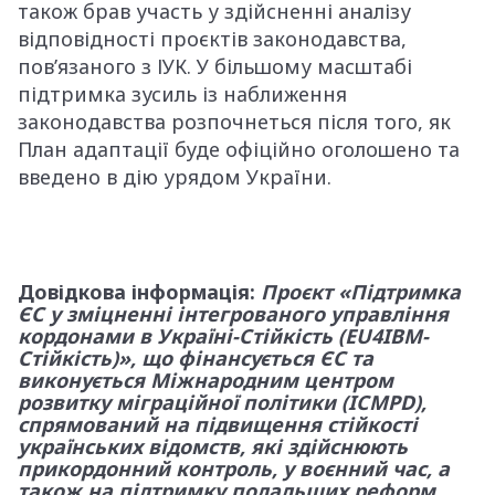
також брав участь у здійсненні аналізу
відповідності проєктів законодавства,
пов’язаного з ІУК. У більшому масштабі
підтримка зусиль із наближення
законодавства розпочнеться після того, як
План адаптації буде офіційно оголошено та
введено в дію урядом України.
Довідкова інформація:
Проєкт «Підтримка
ЄС у зміцненні інтегрованого управління
кордонами в Україні-Стійкість (EU4IBM-
Стійкість)», що фінансується ЄС та
виконується Міжнародним центром
розвитку міграційної політики (ICMPD),
спрямований на підвищення стійкості
українських відомств, які здійснюють
прикордонний контроль, у воєнний час, а
також на підтримку подальших реформ,