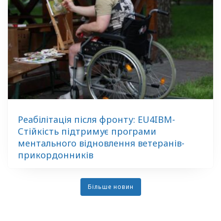
Реабілітація після фронту: EU4IBM-
Стійкість підтримує програми
ментального відновлення ветеранів-
прикордонників
Більше новин