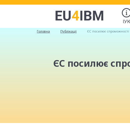
ІУ
Головна
Публікації
ЄС посилює спроможності 
ЄС посилює спр