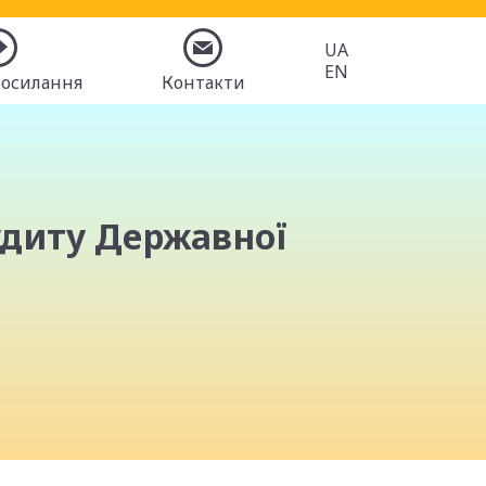
UA
EN
посилання
Контакти
удиту Державної