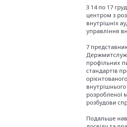
З 14 по 17 гр
центром з роз
внутрішніх ау
управління вн
7 представни
Держмитслужб
профільних п
стандартів пр
орієнтованог
внутрішнього 
розробленої 
розбудови сп
Подальше нав
досвіду та пр