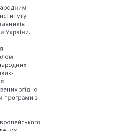
жнародним
Інституту
тавників
и України.
я
олом
народних
изик-
ня
ованих згідно
и програми з
європейського
йдених