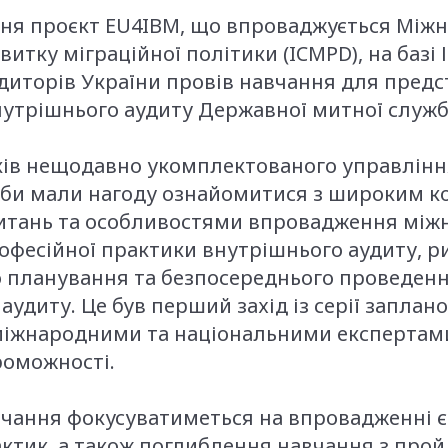
удня проєкт EU4IBM, що впроваджується Мі
витку міграційної політики (ICMPD), на базі 
диторів України провів навчання для предс
утрішнього аудиту Державної митної служб
ків нещодавно укомплектованого управлінн
и мали нагоду ознайомитися з широким к
итань та особливостями впровадження між
офесійної практики внутрішнього аудиту, р
о планування та безпосереднього проведен
аудиту. Це був перший захід із серії заплан
міжнародними та національними експертам
роможності.
чання фокусуватиметься на впровадженні 
актик, а також поглиблення навчання з про