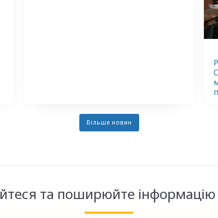
Р
С
м
Більше новин
йтеся та поширюйте інформацію 