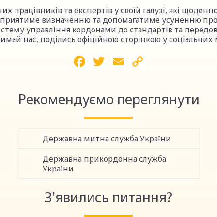
их працівників та експертів у своїй галузі, які щоден
й сприятиме визначенню та допомагатиме усуненню пр
истему управління кордонами до стандартів та передов
имай нас, поділись офіційною сторінкою у соціальних 
Facebook
Twitter
Email
Copy
Link
Рекомендуємо переглянути
Державна митна служба України
Державна прикордонна служба
України
З'явились питання?