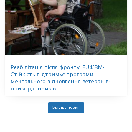
Реабілітація після фронту: EU4IBM-
Стійкість підтримує програми
ментального відновлення ветеранів-
прикордонників
Більше новин