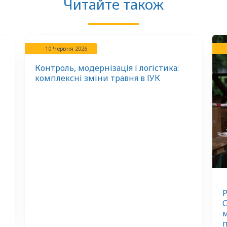
Читайте також
10 Червня 2026
Контроль, модернізація і логістика:
комплексні зміни травня в ІУК
Р
С
м