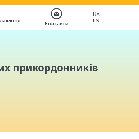
UA
осилання
EN
Контакти
ких прикордонників