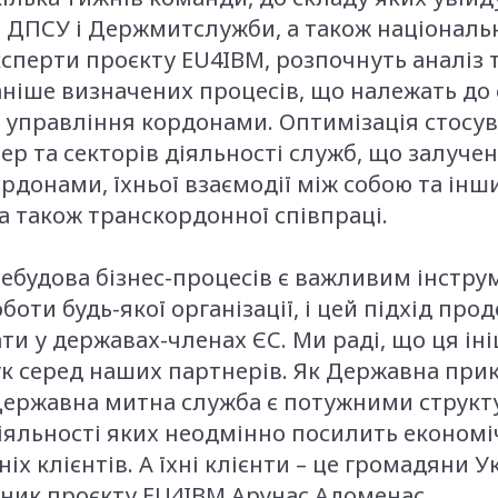
 ДПСУ і Держмитслужби, а також національн
сперти проєкту EU4IBM, розпочнуть аналіз
ніше визначених процесів, що належать до
о управління кордонами. Оптимізація стосу
фер та секторів діяльності служб, що залучен
рдонами, їхньої взаємодії між собою та ін
а також транскордонної співпраці.
ребудова бізнес-процесів є важливим інстр
боти будь-якої організації, і цей підхід пр
ати у державах-членах ЄС. Ми раді, що ця іні
ук серед наших партнерів. Як Державна при
 Державна митна служба є потужними структ
іяльності яких неодмінно посилить економіч
іх клієнтів. А їхні клієнти – це громадяни Ук
ник проєкту EU4IBM Арунас Адоменас.