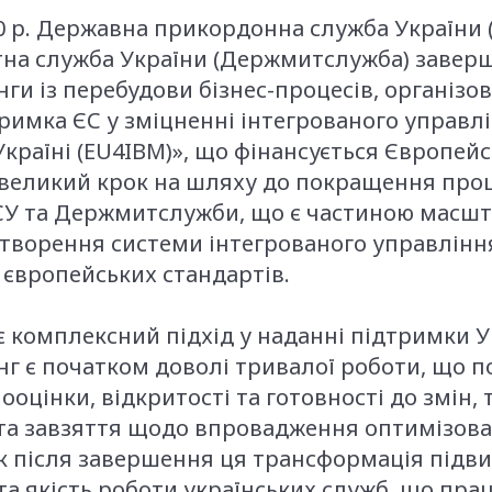
0 р. Державна прикордонна служба України 
на служба України (Держмитслужба) завер
нги із перебудови бізнес-процесів, організо
римка ЄС у зміцненні інтегрованого управл
країні (EU4IBM)», що фінансується Європей
великий крок на шляху до покращення проце
У та Держмитслужби, що є частиною масшт
 створення системи інтегрованого управлін
 європейських стандартів.
є комплексний підхід у наданні підтримки У
г є початком доволі тривалої роботи, що 
оцінки, відкритості та готовності до змін, т
 та завзяття щодо впровадження оптимізова
ак після завершення ця трансформація підв
та якість роботи українських служб, що пра