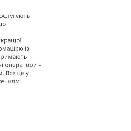
послугують
до
 кращої
рмацією із
отримають
ні оператори –
. Все це у
дженням