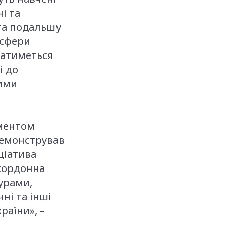
і та
 та подальшу
 сфери
ватиметься
і до
шими
ументом
одемонстрував
ціатива
кордонна
урами,
ні та інші
раїни», –