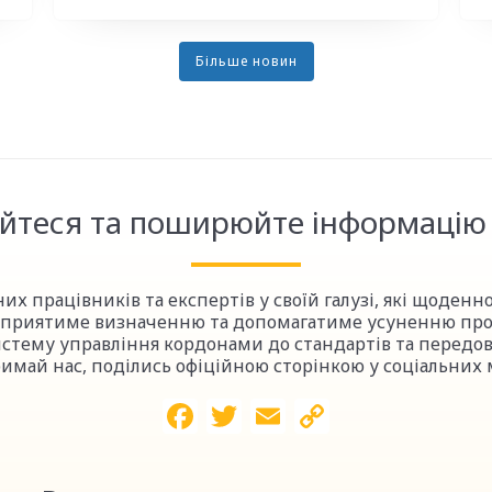
Більше новин
йтеся та поширюйте інформацію 
их працівників та експертів у своїй галузі, які щоден
й сприятиме визначенню та допомагатиме усуненню пр
истему управління кордонами до стандартів та передов
имай нас, поділись офіційною сторінкою у соціальних 
Facebook
Twitter
Email
Copy
Link