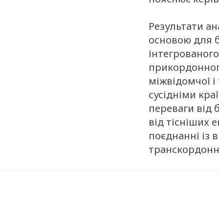
Результати ан
основою для 
інтегрованого
прикордонного
міжвідомчої і
сусідніми кра
переваги від 
від тісніших е
поєднанні із
транскордонно