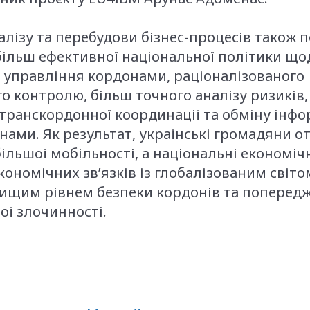
алізу та перебудови бізнес-процесів також 
більш ефективної національної політики що
 управління кордонами, раціоналізованого
 контролю, більш точного аналізу ризиків,
 транскордонної координації та обміну інфо
їнами. Як результат, українські громадяни 
більшої мобільності, а національні економіч
кономічних зв’язків із глобалізованим світом
 вищим рівнем безпеки кордонів та попере
ї злочинності.