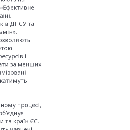
ї «Ефективне
їні.
ків ДПСУ та
змін».
дозволяють
етою
есурсів і
тати за менших
имізовані
джатимуть
ному процесі,
об’єднує
и та країн ЄС.
уть навчені