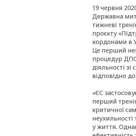
19 червня 202
Державна мит
тижневі трені
проєкту «Підт
кордонами в У
Це перший не
процедур ДПС
діяльності зі
відповідно до
«ЄС застосову
перший тренін
критичної само
неухильності
у життя. Одн
ефективність 