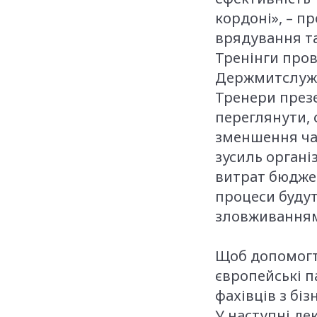
кордоні», – п
врядування та
Тренінги пров
Держмитслужби
Тренери през
переглянути, 
зменшення час
зусиль органі
витрат бюджет
процеси буду
зловживанням
Щоб допомогт
європейські п
фахівців з біз
У наступні де