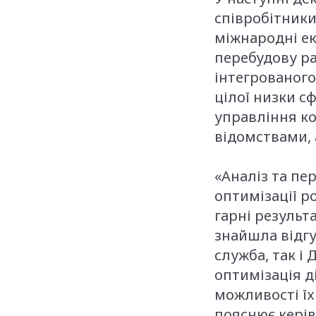
співробітники
міжнародні ек
перебудову ра
інтегрованог
цілої низки с
управління ко
відомствами, 
«Аналіз та пе
оптимізації ро
гарні результ
знайшла відг
служба, так і
оптимізація д
можливості їхн
пояснює керів