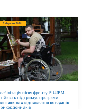
2 Червня 2026
еабілітація після фронту: EU4IBM-
тійкість підтримує програми
ентального відновлення ветеранів-
прикордонників