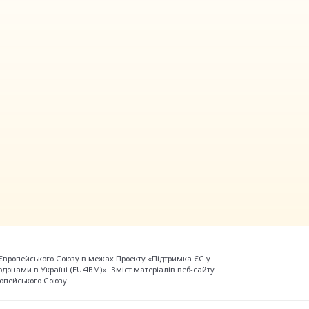
Європейського Союзу в межах Проекту «Підтримка ЄС у
донами в Україні (EU4IBM)». Зміст матеріалів веб-сайту
опейського Союзу.