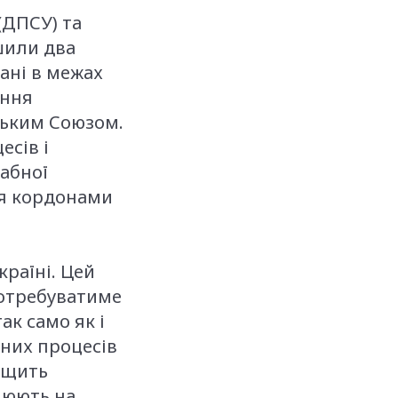
(ДПСУ) та
шили два
вані в межах
іння
ським Союзом.
сів і
абної
ня кордонами
країні. Цей
потребуватиме
ак само як і
них процесів
ищить
цюють на