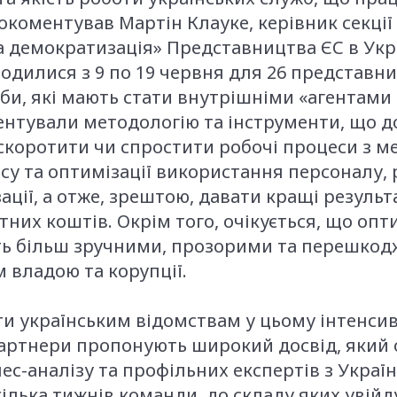
рокоментував Мартін Клауке, керівник секці
 демократизація» Представництва ЄС в Укра
одилися з 9 по 19 червня для 26 представни
, які мають стати внутрішніми «агентами 
ентували методологію та інструменти, що 
скоротити чи спростити робочі процеси з м
у та оптимізації використання персоналу, р
зації, а отже, зрештою, давати кращі резуль
них коштів. Окрім того, очікується, що опт
ть більш зручними, прозорими та перешко
 владою та корупції.
и українським відомствам у цьому інтенсив
артнери пропонують широкий досвід, який 
нес-аналізу та профільних експертів з Україн
кілька тижнів команди, до складу яких увійд